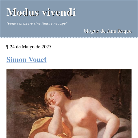
Modus vivendi
"
bene senescere sine timore nec spe
"
blogue de Ana Roque
¶
24 de Março de 2025
Simon Vouet