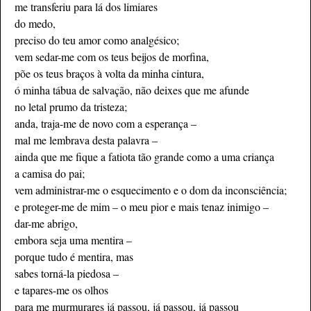
me transferiu para lá dos limiares
do medo,
preciso do teu amor como analgésico;
vem sedar-me com os teus beijos de morfina,
põe os teus braços à volta da minha cintura,
ó minha tábua de salvação, não deixes que me afunde
no letal prumo da tristeza;
anda, traja-me de novo com a esperança –
mal me lembrava desta palavra –
ainda que me fique a fatiota tão grande como a uma criança
a camisa do pai;
vem administrar-me o esquecimento e o dom da inconsciência;
e proteger-me de mim – o meu pior e mais tenaz inimigo –
dar-me abrigo,
embora seja uma mentira –
porque tudo é mentira, mas
sabes torná-la piedosa –
e tapares-me os olhos
para me murmurares já passou, já passou, já passou