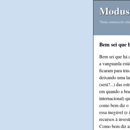
Modus 
"
bene senescere sin
Bem sei que 
Bem sei que há q
a vanguarda está
ficaram para trás
deixando uma lar
(será?...) das es
em quando a braç
internacional) qu
como bem diz o D
essa inegável (e 
recursos à inves
Como bem diz al