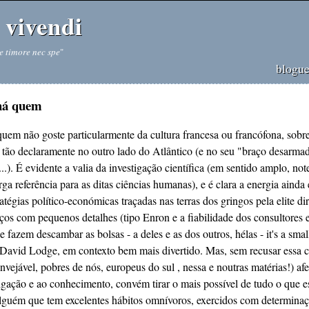
vivendi
e timore nec spe
"
blogu
há quem
uem não goste particularmente da cultura francesa ou francófona, sobr
 tão declaramente no outro lado do Atlântico (e no seu "braço desarmad
...). É evidente a valia da investigação científica (em sentido amplo, note
ga referência para as ditas ciências humanas), e é clara a energia aind
tratégias político-económicas traçadas nas terras dos gringos pela elite di
os com pequenos detalhes (tipo Enron e a fiabilidade dos consultores e
e fazem descambar as bolsas - a deles e as dos outros, hélas - it's a sma
avid Lodge, em contexto bem mais divertido. Mas, sem recusar essa cr
invejável, pobres de nós, europeus do sul , nessa e noutras matérias!) af
tigação e ao conhecimento, convém tirar o mais possível de tudo o que es
guém que tem excelentes hábitos omnívoros, exercidos com determinaçã