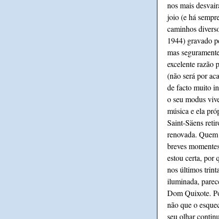
nos mais desvair
joio (e há sempr
caminhos diverso
1944) gravado pe
mas seguramente 
excelente razão 
(não será por ac
de facto muito i
o seu modus vive
música e ela pró
Saint-Säens reti
renovada. Quem 
breves momentes 
estou certa, por
nos últimos trin
iluminada, parec
Dom Quixote. Por
não que o esquec
seu olhar contin