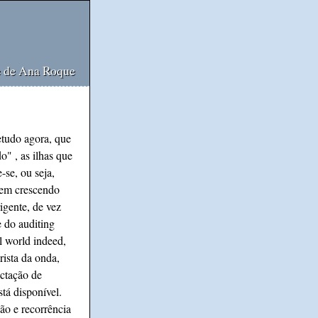
e de Ana Roque
etudo agora, que
o" , as ilhas que
-se, ou seja,
a em crescendo
rigente, de vez
 do auditing
ll world indeed,
ista da onda,
ectação de
tá disponível.
o e recorrência