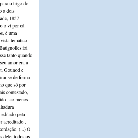
para o trigo do
o a dois
ade, 1857 -
o o vi por cá,
os, é uma
vista temático
Batignolles foi
asse tanto quando
 seu amor era a
et, Gounod e
irar-se de forma
mo que só por
is contestado,
cido , ao menos
ditadura
 editado pela
 acreditado ,
ordação. (...) O
 dele, todos os