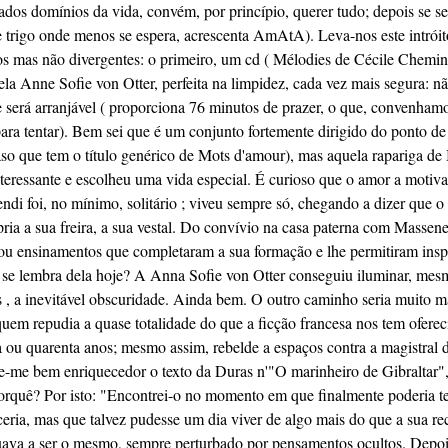
ados domínios da vida, convém, por princípio, querer tudo; depois se se
e trigo onde menos se espera, acrescenta AmAtA). Leva-nos este intróit
s mas não divergentes: o primeiro, um cd ( Mélodies de Cécile Chemin
la Anne Sofie von Otter, perfeita na limpidez, cada vez mais segura: nã
será arranjável ( proporciona 76 minutos de prazer, o que, convenham
para tentar). Bem sei que é um conjunto fortemente dirigido do ponto de 
aso que tem o título genérico de
Mots d'amour
), mas aquela rapariga de 
nteressante e escolheu uma vida especial. É curioso que o amor a motiv
ndi foi, no mínimo, solitário ; viveu sempre só, chegando a dizer que o
pria a sua freira, a sua vestal. Do convívio na casa paterna com Massen
rou ensinamentos que completaram a sua formação e lhe permitiram insp
se lembra dela hoje? A Anna Sofie von Otter conseguiu iluminar, mes
, a inevitável obscuridade. Ainda bem. O outro caminho seria muito ma
 quem repudia a quase totalidade do que a ficção francesa nos tem ofere
ta ou quarenta anos; mesmo assim, rebelde a espaços contra a magistral 
e-me bem enriquecedor o texto da Duras n'"O marinheiro de Gibraltar",
quê? Por isto: "Encontrei-o no momento em que finalmente poderia ter
eria, mas que talvez pudesse um dia viver de algo mais do que a sua rec
uava a ser o mesmo, sempre perturbado por pensamentos ocultos. Depois