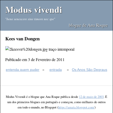
Modus vivendi
"
bene senescere sine timore nec spe
"
blogue de Ana Roque
Kees van Dongen
traço intemporal
Publicado em 3 de Fevereiro de 2011
entenda quem puder
«
entrada
»
Os Anos São Degraus
Modus Vivendi é o blogue que Ana Roque publica desde
12 de maio de 2003
. É
um dos primeiros blogues em português e começou, como milhares de outros
em todo o mundo, no Blogspot (
https://amata.blogspot.com/
)