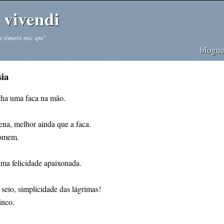
vivendi
e timore nec spe
"
blogu
sia
nha uma faca na mão.
na, melhor ainda que a faca.
homem.
ma felicidade apaixonada.
seio, simplicidade das lágrimas!
inco.