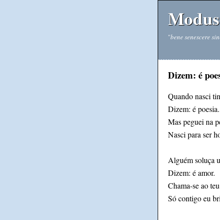
Modus 
"
bene senescere sin
Dizem: é poe
Quando nasci ti
Dizem: é poesia.
Mas peguei na pe
Nasci para ser 
Alguém soluça u
Dizem: é amor.
Chama-se ao teu 
Só contigo eu br