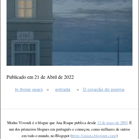
Publicado em 21 de Abril de 2022
In those years
«
entrada
»
O coração do poema
Modus Vivendi é o blogue que Ana Roque publica desde
12 de maio de 2003
. É
um dos primeiros blogues em português e começou, como milhares de outros
em todo o mundo, no Blogspot (
https://amata.blogspot.com/
)